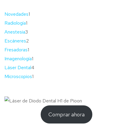
Novedades
1
Radiología
1
Anestesia
3
Escáneres
2
Fresadoras
1
Imagenología
1
Láser Dental
4
Microscopios
1
Comprar ahora