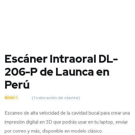
Escáner Intraoral DL-
206-P de Launca en
Perú
(
1
valoración de cliente)
Valorado con
1
5.00
de 5 en
Escaneo de alta velocidad de la cavidad bucal para crear una
base a
valoración de
impresión digital en 3D que podrás usar en tu laptop, enviar
un cliente
por correo y más, disponible en modelo clásico.