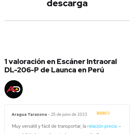
descarga
1 valoración en
Escáner Intraoral
DL-206-P de Launca en Perú
Aragua Tarazona
–
25 de junio de 2023
Valorado con
5
de 5
Muy versátil y fácil de transportar, la
relación precio
–