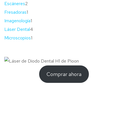
Escáneres
2
Fresadoras
1
Imagenología
1
Láser Dental
4
Microscopios
1
Comprar ahora