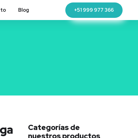
+51 999 977 366
cto
Blog
oga
Categorías de
nuestros productos