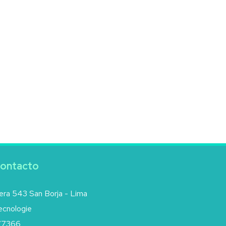
Contacto
era 543 San Borja - Lima
cnologie
77366