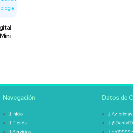
gital
Mini
Navegación
Datos de 
Inicio
Av. primav
Tienda
@DentalTe
Servicios
+519999