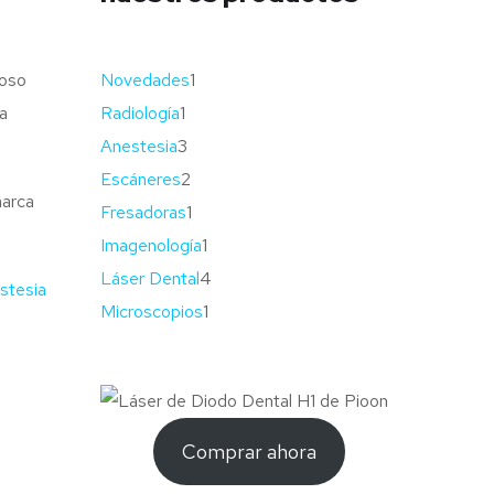
doso
Novedades
1
ia
Radiología
1
Anestesia
3
Escáneres
2
marca
Fresadoras
1
Imagenología
1
Láser Dental
4
stesia
Microscopios
1
Comprar ahora