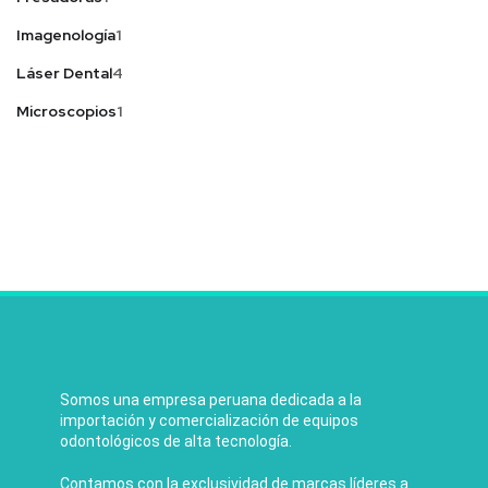
Imagenología
1
Láser Dental
4
Microscopios
1
Somos una empresa peruana dedicada a la
importación y comercialización de equipos
odontológicos de alta tecnología.
Contamos con la exclusividad de marcas líderes a