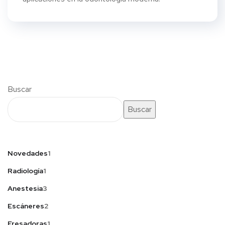
Buscar
Buscar
Novedades
1
Radiología
1
Anestesia
3
Escáneres
2
Fresadoras
1