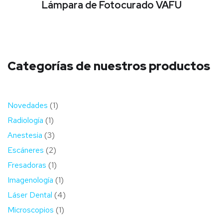
Lámpara de Fotocurado VAFU
Categorías de nuestros productos
1
Novedades
1
1
producto
Radiología
1
producto
3
Anestesia
3
productos
2
Escáneres
2
productos
1
Fresadoras
1
producto
1
Imagenología
1
producto
4
Láser Dental
4
1
productos
Microscopios
1